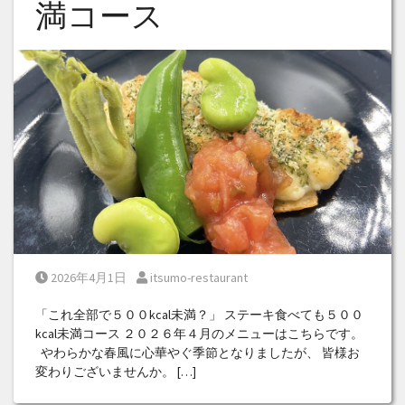
満コース
Posted on
Posted by
2026年4月1日
itsumo-restaurant
「これ全部で５００kcal未満？」 ステーキ食べても５００
kcal未満コース ２０２６年４月のメニューはこちらです。
やわらかな春風に心華やぐ季節となりましたが、 皆様お
変わりございませんか。 […]