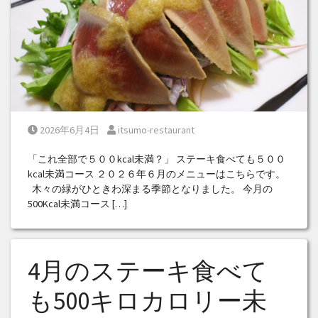
Posted on
Posted by
2026年6月4日
itsumo-restaurant
「これ全部で５００kcal未満？」 ステーキ食べても５００
kcal未満コース ２０２６年６月のメニューはこちらです。
木々の緑がひときわ深まる季節となりました。 今月の
500Kcal未満コース […]
4月のステーキ食べて
も500キロカロリー未