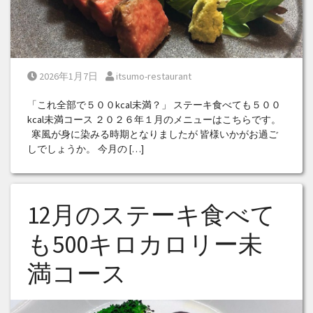
Posted on
Posted by
2026年1月7日
itsumo-restaurant
「これ全部で５００kcal未満？」 ステーキ食べても５００
kcal未満コース ２０２６年１月のメニューはこちらです。
寒風が身に染みる時期となりましたが 皆様いかがお過ご
しでしょうか。 今月の […]
12月のステーキ食べて
も500キロカロリー未
満コース