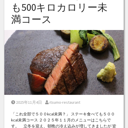
も500キロカロリー未
満コース
Posted on
Posted by
2025年11月4日
itsumo-restaurant
「これ全部で５００kcal未満？」 ステーキ食べても５００
kcal未満コース ２０２５年１１月のメニューはこちらで
す。 立冬を迎え、朝晩の冷え込みが増してきましたが 皆