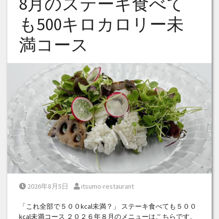
8月のステーキ食べて
も500キロカロリー未
満コース
Posted on
Posted by
2026年8月5日
itsumo-restaurant
「これ全部で５００kcal未満？」 ステーキ食べても５００
kcal未満コース ２０２６年８月のメニューはこちらです。