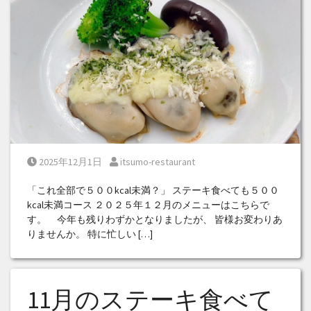
Posted on
Posted by
2025年12月1日
itsumo-restaurant
「これ全部で５００kcal未満？」 ステーキ食べても５００
kcal未満コース ２０２５年１２月のメニューはこちらで
す。 今年も残りわずかとなりましたが、 皆様お変わりあ
りませんか。 特に忙しい […]
11月のステーキ食べて