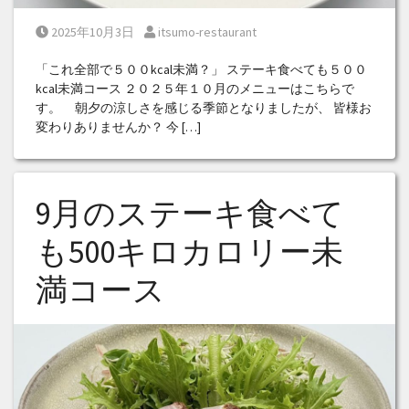
Posted on
Posted by
2025年10月3日
itsumo-restaurant
「これ全部で５００kcal未満？」 ステーキ食べても５００
kcal未満コース ２０２５年１０月のメニューはこちらで
す。 朝夕の涼しさを感じる季節となりましたが、 皆様お
変わりありませんか？ 今 […]
9月のステーキ食べて
も500キロカロリー未
満コース