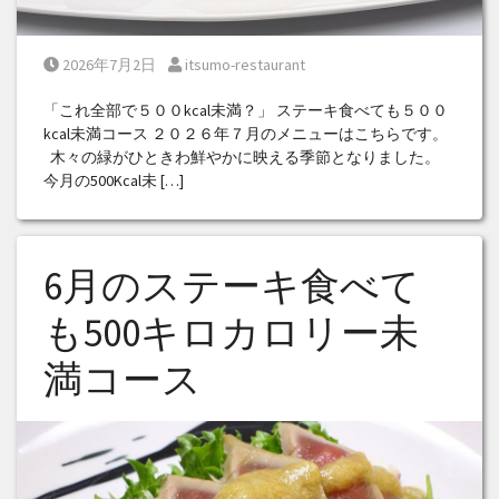
Posted on
Posted by
2026年7月2日
itsumo-restaurant
「これ全部で５００kcal未満？」 ステーキ食べても５００
kcal未満コース ２０２６年７月のメニューはこちらです。
木々の緑がひときわ鮮やかに映える季節となりました。
今月の500Kcal未 […]
6月のステーキ食べて
も500キロカロリー未
満コース