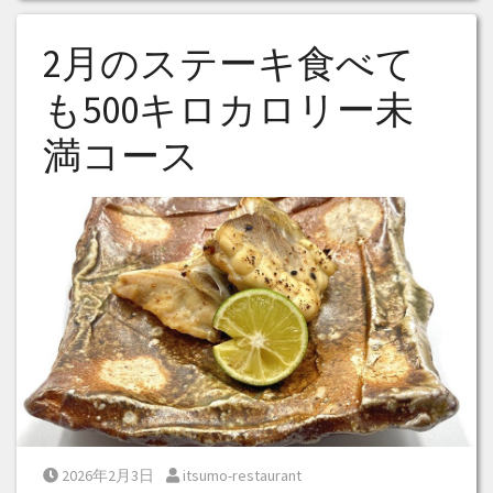
2月のステーキ食べて
も500キロカロリー未
満コース
Posted on
Posted by
2026年2月3日
itsumo-restaurant