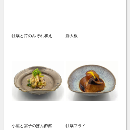
牡蠣と芹のみぞれ和え
鰤大根
小蕪と雲子のぽん酢餡
牡蠣フライ