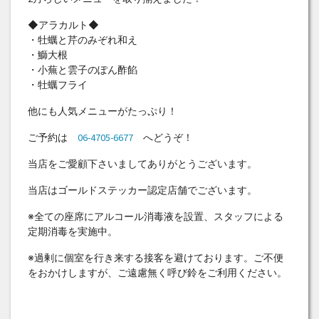
◆アラカルト◆
・牡蠣と芹のみぞれ和え
・鰤大根
・小蕪と雲子のぽん酢餡
・牡蠣フライ
他にも人気メニューがたっぷり！
ご予約は
06-4705-6677
へどうぞ！
当店をご愛顧下さいましてありがとうございます。
当店はゴールドステッカー認定店舗でございます。
※全ての座席にアルコール消毒液を設置、スタッフによる
定期消毒を実施中。
※過剰に個室を行き来する接客を避けております。ご不便
をおかけしますが、ご遠慮無く呼び鈴をご利用ください。