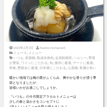
Posted on
Posted by
2025年2月3日
itsumo-restaurant
Posted in
ニュース
,
メニュー
Tags:
いつも
,
長堀橋
,
熟成赤身肉
,
会員制個室
,
ヘルシー
,
野菜
が豊富
,
ワインにこだわる
,
旬
,
接待に最適
,
デートに最適
,
和食
,
懇親会に最適
,
日本酒にこだわる
,
心斎橋
,
客層が良い
暖かい地域では梅の蕾がふくらみ、爽やかな香りが漂う季
節となりましたが、
皆様いかがお過ごしでしょうか。
『いつも』の今月限定アラカルトメニューは
少しの春と温かさをコンセプトに
2月らしいメニューを取り揃えました！