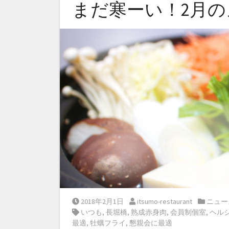
まだ寒ーい！2月のメ
Posted on
Posted by
Posted 
2018年2月1日
itsumo-restaurant
ニュー
Tags:
いつも
,
長堀橋
,
熟成赤身肉
,
会員制個室
,
ヘル
最適
,
牡蠣フライ
,
懇親会に最適