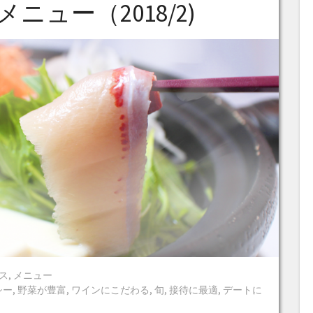
ニュー（2018/2)
in
ス
,
メニュー
シー
,
野菜が豊富
,
ワインにこだわる
,
旬
,
接待に最適
,
デートに