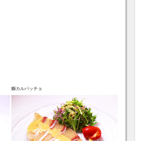
。
鰤カルパッチョ